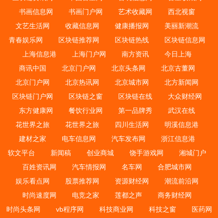
书画信息网
书画门户网
艺术收藏网
西北视窗
文艺生活网
收藏信息网
健康播报网
美丽新潮流
青春娱乐网
区块链推荐网
区块链热线
区块链信息网
上海信息港
上海门户网
南方资讯
今日上海
商讯中国
北京门户网
北京头条网
北京古董网
北京门户网
北京热讯网
北京城市网
北方新闻网
区块链门户网
区块链之窗
区块链在线
大众财经网
东方健康网
餐饮行业网
第一品牌秀
武汉在线
花世界之旅
花世界之旅
四川生活网
明溪信息港
建材之家
电车信息网
汽车发布网
浙江信息港
软文平台
新闻稿
创业商城
饶手游戏网
湘城门户
百姓资讯网
汽车情报网
名车网
合肥城市网
娱乐看点网
股票推荐网
资源财经网
潮流前沿网
时尚速度网
电竞之家
莲都之声
商务财经网
时尚头条网
vb程序网
科技商业网
科技之窗
医药网