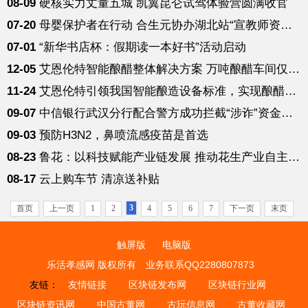
08-09
硬核实力丈量五城 凯翼昆仑试驾体验营圆满收官
07-20
母婴保护者在行动 合生元协办湖北站“宣教师资技能培训班”
07-01
“新华书店杯：假期读一本好书”活动启动
12-05
艾恩伦特智能酿醋整体解决方案 万吨酿醋车间仅需1000㎡
11-24
艾恩伦特引领我国智能酿造设备标准，实现酿醋信息化达90％
09-07
中信银行武汉分行配合警方成功拦截“涉诈”资金柜面取现
09-03
预防H3N2，鼻喷流感疫苗是首选
08-23
鲁花：以科技赋能产业链发展 推动花生产业自主可控
08-17
云上购车节 清凉送补贴
3
首页
上一页
1
2
4
5
6
7
下一页
末页
触屏版
电脑版
乐活孝感网 版权所有
业务联系QQ2280807873
友链：
友情链接
区块链发布网
区块链行业网
区块链资讯网
中国古董网
古玩信息网
古董收藏网