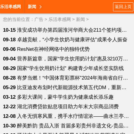
乐活孝感网
新闻
返回上页
您的当前位置：
广告
>
乐活孝感网
>
新闻
>
10-15
淮安成功举办第四届淮河华商大会211个签约项目 总投资1486.4亿元
09-18
卓越贡献，“小学生饮奶与健康评估”成果令人振奋
09-06
ResNet在神经网络中的独特优势
09-04
营养新篇章，国家“学生饮用奶计划”惠及3210万学生
08-29
国家“学生饮用奶计划” 构建青少年成长坚实防线
08-28
有梦当燃！“中国体育彩票杯”2024年海南省自行车联赛启程
05-29
比亚迪发布划时代新能源技术第五代DM，重新定义插混技术新标杆
03-12
多彩大课间，蒙牛学生奶为健康成长添乐趣
12-22
湖北消费贷款贴息项目助力年末大宗商品消费
12-08
入冬无惧寒风重，携手水疗情谊浓——曲水兰亭入驻武汉光谷
10-30
醉美黔韵 贵品入浙 首届多彩贵州非遗文化-贵品博览会