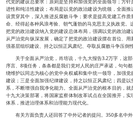
代党的建设总要求：原则是坚持和加强党的全面领导；方针
进性和纯洁性建设；布局是以党的政治建设为统领，全面推
设贯穿其中，深入推进反腐败斗争；要求是提高党建工作质
命、经得起各种风浪考验、朝气蓬勃的马克思主义执政党。这
把党的政治建设纳入党的建设总体布局，强调以党的政治建
从严治党向纵深发展，确定了把党的政治建设摆在首位、用
强基层组织建设、持之以恒正风肃纪、夺取反腐败斗争压倒
关于全面从严治党，肖培说，十九大报告3.2万字，这部分
序言、8项任务，条条都是我们党对人民的庄严承诺，句句
绕维护以同志为核心的党中央权威和集中统一领导，加强党
建设；三是全面加强纪律建设，持之以恒正风肃纪；四是以
系，不断增强自我净化能力。全面从严治党的根本目的，就
十九大决策部署，将国家监察体制改革试点在全国推开，实
体系，推进治理体系和治理能力现代化。
有关方面负责人还回答了中外记者的提问。350多名中外