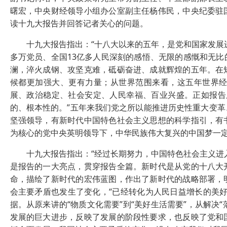
曙宏，中央财经领导小组办公室副主任杨伟民，中央纪委驻
读十九大报告并回答记者关心的问题。
十九大报告指出：“十八大以来的五年，是党和国家发展进程
多万党员、全国13亿多人民深刻的感悟、无限的感慨和无
澜，淬火成钢、攻坚克难，砥砺奋进、成就辉煌的五年。在
候都更加强大、更有力量；从世界范围来看，这五年世界
展、政治稳定、社会安定、人民幸福、百业兴盛。正如报告
的、根本性的。”五年来我们党之所以能推进历史性重大变
坚强领导，有新时代中国特色社会主义思想的科学指引，有
为核心的党中央英明领导下，中华民族伟大复兴的中国梦一
十九大报告指出：“经过长期努力，中国特色社会主义进入
是报告的一大亮点，贯穿报告全篇。新时代是从党的十八大
命，描绘了新时代的宏伟蓝图，作出了新时代的战略部署，
会主要矛盾也发生了变化，“已经转化为人民日益增长的美
据。从原来讲的“物质文化需要”到“美好生活需要”，从解决
发展的巨大进步，反映了发展的阶段性要求，也反映了党和